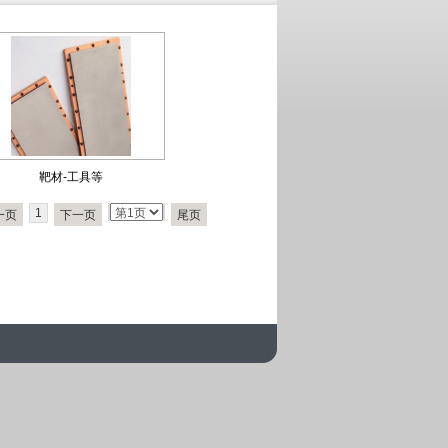
靶材-工具等
1
一页
下一页
尾页