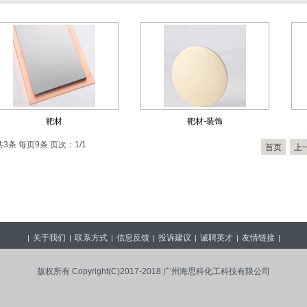
靶材
靶材-装饰
共3条 每页9条 页次：1/1
首页
上
关于我们
联系方式
信息反馈
投诉建议
诚聘英才
友情链接
|
|
|
|
|
|
|
版权所有 Copyright(C)2017-2018 广州海思科化工科技有限公司